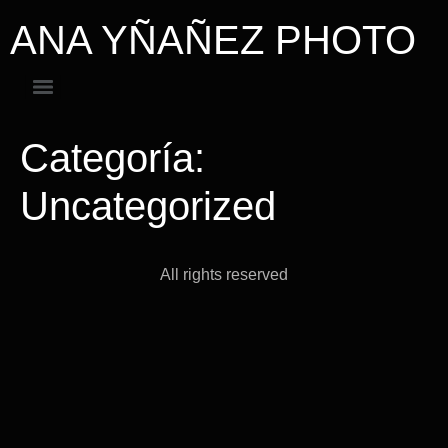
ANA YÑAÑEZ PHOTO
Categoría:
Uncategorized
All rights reserved